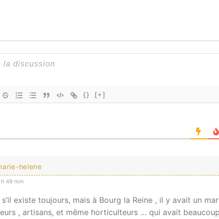
{}
[+]
marie-helene
 h 49 min
s’il existe toujours, mais à Bourg la Reine , il y avait un ma
eurs , artisans, et même horticulteurs … qui avait beaucou