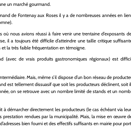
mune un marché gourmand.
urmand de Fontenay aux Roses il y a de nombreuses années en lie
tomne).
ois où nous avions réussi à faire venir une trentaine d’exposants 
se, il a toujours été difficile d’atteindre une taille critique suffisan
et la très faible fréquentation en témoigne.
(avec de vrais produits gastronomiques régionaux) est diffici
intermédiaire. Mais, même s’il dispose d’un bon réseau de producteurs
and est tellement dissuasif que soit les producteurs déclinent, soit 
 année, on se retrouve avec un nombre limité de stands et un nombr
it à démarcher directement les producteurs (le cas échéant via leurs
les prestation rendues par la municipalité. Mais, la mise en œuvre de
d’adresses bien fourni et des effectifs suffisants en mairie pour port