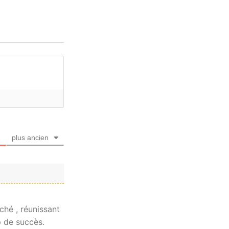
plus ancien
rché , réunissant
p de succès.