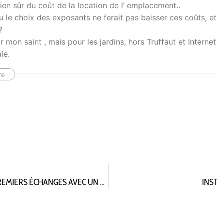
en sûr du coût de la location de l’ emplacement..
 le choix des exposants ne ferait pas baisser ces coûts, e
?
 mon saint , mais pour les jardins, hors Truffaut et Interne
le.
re
CONSTRUCTION DE NOTRE PROJET MUNICIPAL : PREMIERS ÉCHANGES AVEC UN CITOYEN RÉFÉRENT
INS