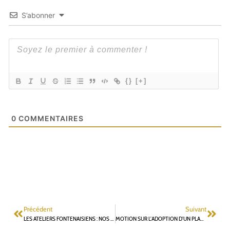
S’abonner
{}
[+]
0
COMMENTAIRES
Précédent
Suivant
LES ATELIERS FONTENAISIENS : NOS VALEURS, NOS PRIORITÉS ET NOTRE VISION POUR FONTENAY-AUX-ROSES
MOTION SUR L’ADOPTION D’UN PLAN D’ACTIONS GLOBAL AFIN D’ÉVITER LA FERMETURE DE CLASSES