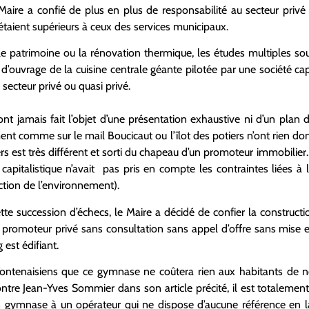
Maire a confié de plus en plus de responsabilité au secteur privé
é étaient supérieurs à ceux des services municipaux.
, le patrimoine ou la rénovation thermique, les études multiples so
ouvrage de la cuisine centrale géante pilotée par une société capi
 secteur privé ou quasi privé.
ont jamais fait l’objet d’une présentation exhaustive ni d’un plan 
t comme sur le mail Boucicaut ou l’îlot des potiers n’ont rien don
iers est très différent et sorti du chapeau d’un promoteur immobilier
capitalistique n’avait pas pris en compte les contraintes liées à 
ection de l’environnement).
te succession d’échecs, le Maire a décidé de confier la construct
promoteur privé sans consultation sans appel d’offre sans mise en
 est édifiant.
x Fontenaisiens que ce gymnase ne coûtera rien aux habitants de
re Jean-Yves Sommier dans son article précité, il est totalement
un gymnase à un opérateur qui ne dispose d’aucune référence en l