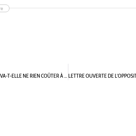
re
LA RECONSTRUCTION DU GYMNASE DES POTIERS VA-T-ELLE NE RIEN COÛTER À LA VILLE AINSI QUE L’AFFIRME LE MAIRE?