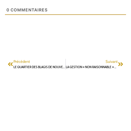
0
COMMENTAIRES
Précédent
Suivant
LE QUARTIER DES BLAGIS DE NOUVEAU DANS LES QUARTIERS PRIORITAIRES DE LA POLITIQUE DE LA VILLE
LA GESTION « NON RAISONNABLE » DES ÉQUIPEMENTS PUBLICS PAR LA MAJORITÉ MUNICIPALE