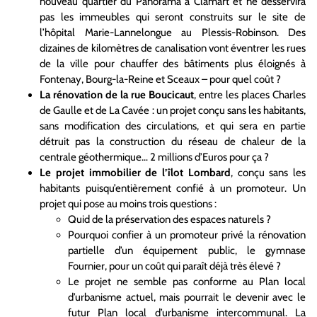
nouveau quartier du Panorama à Clamart et ne desservira
pas les immeubles qui seront construits sur le site de
l’hôpital Marie-Lannelongue au Plessis-Robinson. Des
dizaines de kilomètres de canalisation vont éventrer les rues
de la ville pour chauffer des bâtiments plus éloignés à
Fontenay, Bourg-la-Reine et Sceaux – pour quel coût ?
La rénovation de la rue Boucicaut
, entre les places Charles
de Gaulle et de La Cavée : un projet conçu sans les habitants,
sans modification des circulations, et qui sera en partie
détruit pas la construction du réseau de chaleur de la
centrale géothermique… 2 millions d’Euros pour ça ?
Le projet immobilier de l’îlot Lombard
, conçu sans les
habitants puisqu’entièrement confié à un promoteur. Un
projet qui pose au moins trois questions :
Quid de la préservation des espaces naturels ?
Pourquoi confier à un promoteur privé la rénovation
partielle d’un équipement public, le gymnase
Fournier, pour un coût qui paraît déjà très élevé ?
Le projet ne semble pas conforme au Plan local
d’urbanisme actuel, mais pourrait le devenir avec le
futur Plan local d’urbanisme intercommunal. La