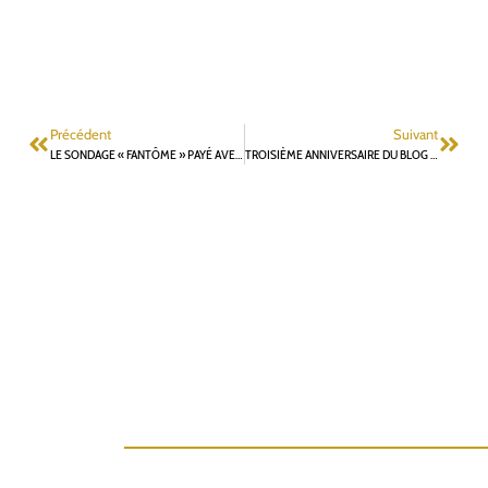
Précédent
Suivant
LE SONDAGE « FANTÔME » PAYÉ AVEC NOS IMPÔTS
TROISIÈME ANNIVERSAIRE DU BLOG « ATELIERS FONTENAISIENS »