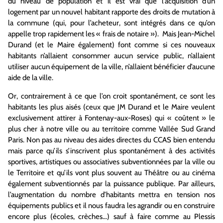
du niveau de population et il est vrai que l’acquisition d’un
logement par un nouvel habitant rapporte des droits de mutation à
la commune (qui, pour l’acheteur, sont intégrés dans ce qu’on
appelle trop rapidement les « frais de notaire »). Mais Jean-Michel
Durand (et le Maire également) font comme si ces nouveaux
habitants n’allaient consommer aucun service public, n’allaient
utiliser aucun équipement de la ville, n’allaient bénéficier d’aucune
aide de la ville.
Or, contrairement à ce que l’on croit spontanément, ce sont les
habitants les plus aisés (ceux que JM Durand et le Maire veulent
exclusivement attirer à Fontenay-aux-Roses) qui « coûtent » le
plus cher à notre ville ou au territoire comme Vallée Sud Grand
Paris. Non pas au niveau des aides directes du CCAS bien entendu
mais parce qu’ils s’inscrivent plus spontanément à des activités
sportives, artistiques ou associatives subventionnées par la ville ou
le Territoire et qu’ils vont plus souvent au Théâtre ou au cinéma
également subventionnés par la puissance publique. Par ailleurs,
l’augmentation du nombre d’habitants mettra en tension nos
équipements publics et il nous faudra les agrandir ou en construire
encore plus (écoles, crèches…) sauf à faire comme au Plessis