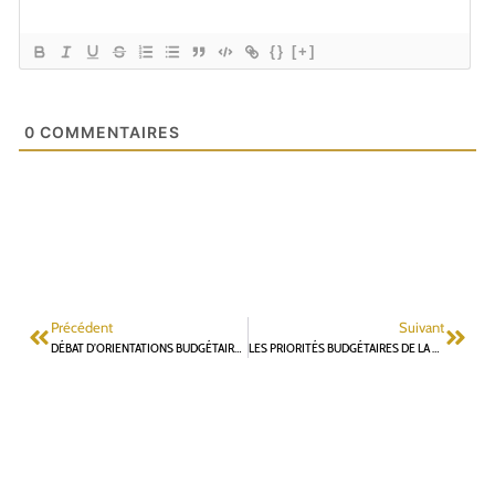
{}
[+]
0
COMMENTAIRES
Précédent
Suivant
DÉBAT D’ORIENTATIONS BUDGÉTAIRES DU 10 FÉVRIER : INTERVENTION DE GILLES MERGY
LES PRIORITÉS BUDGÉTAIRES DE LA MAJORITÉ MUNICIPALE – UNE GRANDE ABSENTE : LA DÉMOCRATIE PARTICIPATIVE