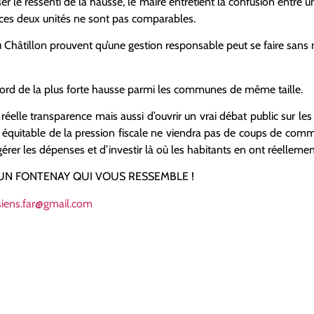
ser le ressenti de la hausse, le maire entretient la confusion entre 
 ces deux unités ne sont pas comparables.
Châtillon prouvent qu’une gestion responsable peut se faire sans 
record de la plus forte hausse parmi les communes de même taille.
elle transparence mais aussi d’ouvrir un vrai débat public sur les 
quitable de la pression fiscale ne viendra pas de coups de comm
gérer les dépenses et d’investir là où les habitants en ont réelleme
N FONTENAY QUI VOUS RESSEMBLE !
isiens.far@gmail.com