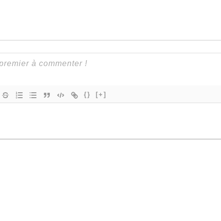
{}
[+]