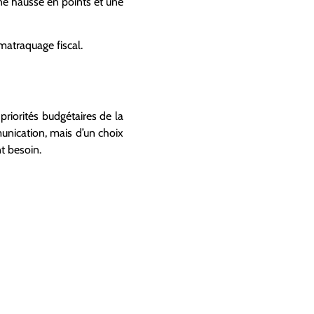
une hausse en points et une
matraquage fiscal.
priorités budgétaires de la
unication, mais d’un choix
nt besoin.