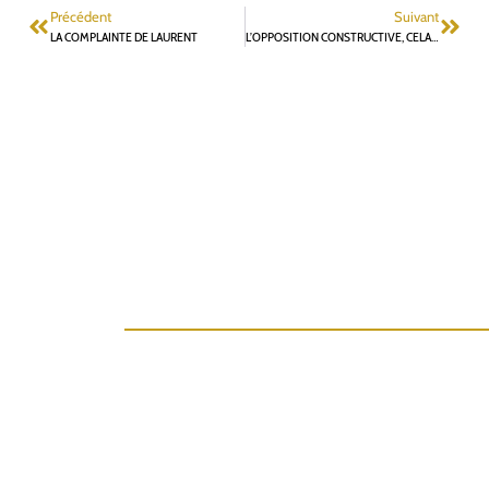
Précédent
Suivant
LA COMPLAINTE DE LAURENT
L’OPPOSITION CONSTRUCTIVE, CELA NE SERT QUE LORSQU’ON S’EN SERT !