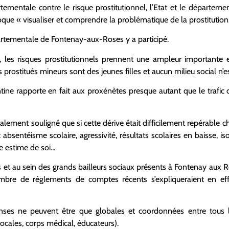
tementale contre le risque prostitutionnel, l’Etat et le départem
oque « visualiser et comprendre la problématique de la prostitution
rtementale de Fontenay-aux-Roses y a participé.
ts, les risques prostitutionnels prennent une ampleur importante
 prostitués mineurs sont des jeunes filles et aucun milieu social n’e
ine rapporte en fait aux proxénètes presque autant que le trafi
alement souligné que si cette dérive était difficilement repérable ch
s : absentéisme scolaire, agressivité, résultats scolaires en baisse,
e estime de soi…
s et au sein des grands bailleurs sociaux présents à Fontenay aux R
re de règlements de comptes récents s’expliqueraient en effet
nses ne peuvent être que globales et coordonnées entre tous les
locales, corps médical, éducateurs).