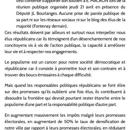
s’est contenté d’apporter son soutien à E. MACRON lors de la
réunion publique organisée jeudi 21 avril en présence du
Député JL Bourlanges. Aucune prise de parole publique de
sa part ni sur les réseaux sociaux ni sur le blog des élus de la
majorité (Fontenay demain).
Ces résultats doivent par ailleurs et surtout nous interpeller nous
élus républicains car ils témoignent d’un désenchantement de nos
concitoyens vis à vis de l’action publique, la capacité à améliorer
leur vie et à respecter nos engagements.
Le populisme est un cancer pour notre société démocratique et
républicaine car il consiste à promettre tout et son contraire et à
trouver des boucs émissaires à chaque difficulté.
Mais quand les responsables politiques républicains se font élire
sur des promesses qu’ils oublient une fois élus, ils contribuent à
dissoudre la frontière qui devrait pourtant rester étanche entre le
populisme d’une part et la responsabilité politique d’autre part.
En augmentant massivement les impôts malgré leurs promesses
électorales, en augmentant de 50% le taux de densification de
notre ville par rapport à leurs promesses électorales, en réduisant