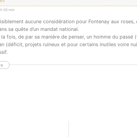
ert
h 00 min
visiblement aucune considération pour Fontenay aux roses, q
ns sa quête d’un mandat national.
 à la fois, de par sa manière de penser, un homme du passé (v
n (déficit, projets ruineux et pour certains inutiles voire nu
if.
re