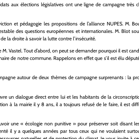
idats aux élections législatives ont une ligne de campagne très c
ion et pédagogie les propositions de l’alliance NUPES. M. Bo
testable des questions européennes et internationales. M. Blot sou
e la droite à savoir la lutte contre l’insécurité.
 M. Vastel. Tout d’abord, on peut se demander pourquoi il est candid
 maire de notre commune.
Rappelons en effet que s’il est élu déput
e campagne autour de deux thèmes de campagne surprenants : la pro
re un dialogue direct entre lui et les habitants de la circonscripti
 à la mairie il y 8 ans, il a toujours refusé de le faire, il est dif
ir une « écologie non punitive » pour préserver soit disant les
venté il y a quelques années par tous ceux qui ne voulaient surt
ssources naturelles et de protection du climat. Je vous invite à ce 