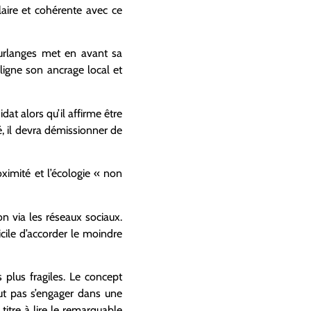
laire et cohérente avec ce
urlanges met en avant sa
ligne son ancrage local et
at alors qu’il affirme être
é, il devra démissionner de
ximité et l’écologie « non
on via les réseaux sociaux.
ficile d’accorder le moindre
 plus fragiles. Le concept
out pas s’engager dans une
titre à lire le remarquable