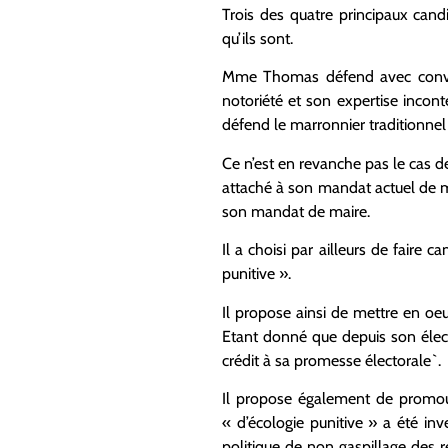
Trois des quatre principaux cand
qu’ils sont.
Mme Thomas défend avec convict
notoriété et son expertise incon
défend le marronnier traditionnel d
Ce n’est en revanche pas le cas de
attaché à son mandat actuel de
son mandat de maire.
Il a choisi par ailleurs de fair
punitive ».
Il propose ainsi de mettre en oeuv
Etant donné que depuis son élection
crédit à sa promesse électorale`.
Il propose également de promouvo
« d’écologie punitive » a été in
politique de non gaspillage des re