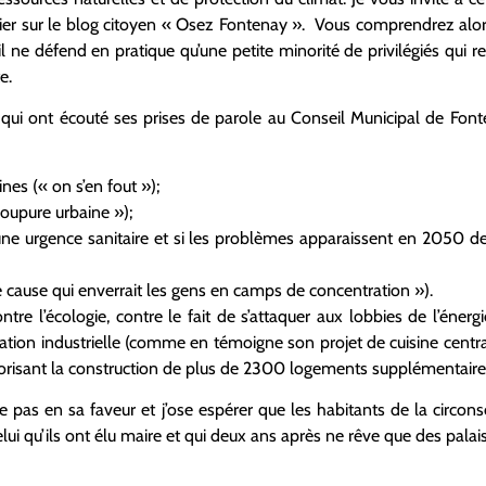
 hier sur le blog citoyen « Osez Fontenay ». Vous comprendrez alor
’il ne défend en pratique qu’une petite minorité de privilégiés qui r
e.
s qui ont écouté ses prises de parole au Conseil Municipal de Fo
nes (« on s’en fout »);
coupure urbaine »);
s une urgence sanitaire et si les problèmes apparaissent en 2050 d
e cause qui enverrait les gens en camps de concentration »).
re l’écologie, contre le fait de s’attaquer aux lobbies de l’énergie
ration industrielle (comme en témoigne son projet de cuisine centra
utorisant la construction de plus de 2300 logements supplémentair
pas en sa faveur et j’ose espérer que les habitants de la circon
ui qu’ils ont élu maire et qui deux ans après ne rêve que des palai