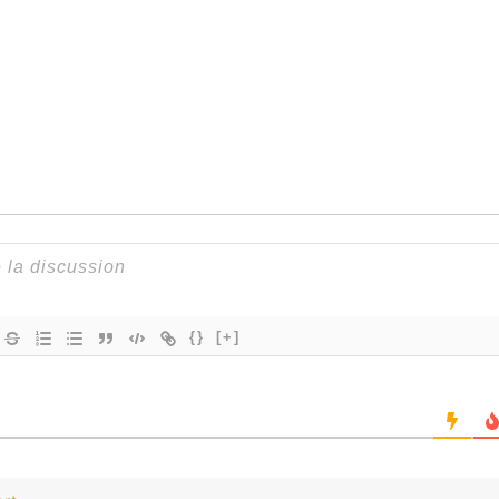
{}
[+]