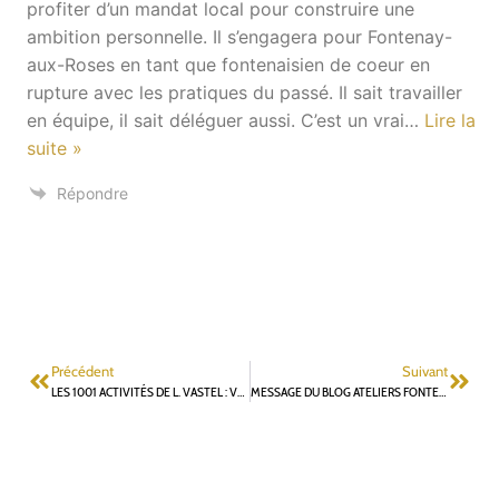
profiter d’un mandat local pour construire une
ambition personnelle. Il s’engagera pour Fontenay-
aux-Roses en tant que fontenaisien de coeur en
rupture avec les pratiques du passé. Il sait travailler
en équipe, il sait déléguer aussi. C’est un vrai
…
Lire la
suite »
Répondre
Précédent
Suivant
LES 1001 ACTIVITÉS DE L. VASTEL : VOTRE DÉTECTIVE A MENÉ L’ENQUÊTE
MESSAGE DU BLOG ATELIERS FONTENAISIENS AU REGARD DU CODE ÉLECTORAL