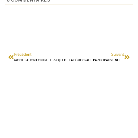
Précédent
Suivant
MOBILISATION CONTRE LE PROJET DE RÉNOVATION DE LA RUE BOUCICAUT
LA DÉMOCRATIE PARTICIPATIVE NE FAIT PAS FORCÉMENT BON MÉNAGE AVEC L’URBANISME À FONTENAY-AUX-ROSES