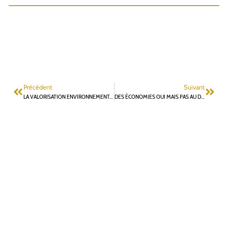
Précédent
Suivant
LA VALORISATION ENVIRONNEMENTALE DES FONCIERS COMME LEVIER POUR STOPPER LA POLITIQUE D’HYPERDENSIFICATION
DES ÉCONOMIES OUI MAIS PAS AU DÉTRIMENT DU SERVICE PUBLIC