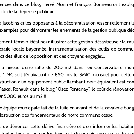
 parues dans ce blog, Hervé Morin et François Bonneau ont expliq
acité de la dépense publique.
a jacobins et les opposants à la décentralisation (essentiellement la
xemples pour démontrer les errements de la gestion publique déce
ement témoin idéal pour illustrer cette gestion désastreuse : la m
cratie locale bayonnée, instrumentalisation des outils de commun
ct des élus de l’opposition et des citoyens engagés…
e à niveau d’une salle de 200 m2 dans l’ex Conservatoire muni
évu 1 M€ soit l’équivalent de 850 fois le SMIC mensuel pour cette 
nstruction d’un équipement public flambant neuf équivalent est 
ascal Renault dans le blog ”Osez Fontenay”, le coût de rénovatio
ser 5000 euros au m2 !!
e équipe municipale fait de la fuite en avant et de la cavalerie budg
e destruction des fondamentaux de notre commune cesse.
le de dénoncer cette dérive financière et d’en informer les hab
n, toutes tendances confondues, est désormais unie sur cette qu