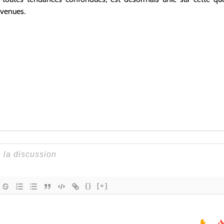
nvenues.
{}
[+]