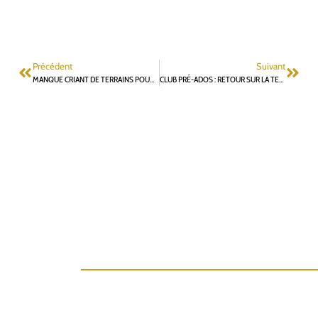
Précédent
Suivant
MANQUE CRIANT DE TERRAINS POUR L’ASF FOOT : UNE PROBLÉMATIQUE URGENTE
CLUB PRÉ-ADOS : RETOUR SUR LA TENTATIVE DU MAIRE DE FAIRE DISPARAÎTRE CETTE INSTITUTION FONTENAISIENNE