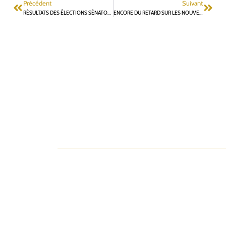
Précédent
Suivant
RÉSULTATS DES ÉLECTIONS SÉNATORIALES DU 24 SEPTEMBRE 2023
ENCORE DU RETARD SUR LES NOUVELLES RAMES DU RER B !