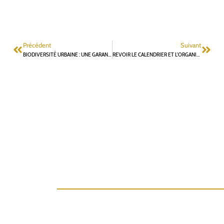
Précédent
Suivant
BIODIVERSITÉ URBAINE : UNE GARANTIE DE QUALITÉ DE VIE POUR L’HOMME DES VILLES
REVOIR LE CALENDRIER ET L’ORGANISATION DES BROCANTES À FONTENAY-AUX-ROSES