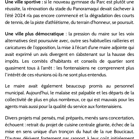
Une ville sportive :
si le nouveau gymnase du Parc est plutôt une
réussite, la rénovation du stade du Panoramaqui devait s’achever à
l’été 2024 n’a pas encore commencé et la dégradation des courts
de tennis, de la piste d’athlétisme, du terrain d’honneur, se poursuit.
Une ville plus démocratique
: la pression du maire sur les voix
alternatives s’est poursuivie avec, outre ses habituelles railleries et
caricatures de l’opposition, la mise à l’écart d’une maire adjointe qui
avait exprimé un avis divergent en s’abstenant sur la hausse des
impôts. Les comités d’habitants et conseils de quartier sont
quasiment tous à l’arrêt : les fontenaisiens ne comprennent plus
l’intérêt de ces réunions où ils ne sont plus entendus.
Le maire avait également beaucoup promis au personnel
municipal. Aujourd’hui, le malaise est palpable et les départs de la
collectivité de plus en plus nombreux, ce qui est mauvais pour les
agents mais aussi pour la qualité du service aux fontenaisiens.
Divers projets mal pensés, mal préparés, menés sans concertation,
échouent : retrait du projet de cuisine centrale géante, échec de la
mise en sens unique d’un tronçon du haut de la rue Boucicaut.
D’autres dérivent fortement par rapport à leur coût initialement