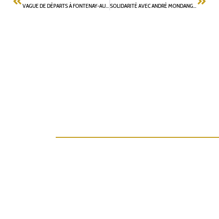
VAGUE DE DÉPARTS À FONTENAY-AUX-ROSES
SOLIDARITÉ AVEC ANDRÉ MONDANGE, LE MAIRE DE PÉAGE-DE-ROUSSILLON