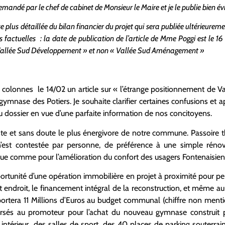
emandé par le chef de cabinet de Monsieur le Maire et je le publie bien 
plus détaillée du bilan financier du projet qui sera publiée ultérieureme
 factuelles : la date de publication de l’article de Mme Poggi est le 16 f
Vallée Sud Développement » et non « Vallée Sud Aménagement »
colonnes le 14/02 un article sur « l’étrange positionnement de
gymnase des Potiers. Je souhaite clarifier certaines confusions et
 dossier en vue d’une parfaite information de nos concitoyens.
te et sans doute le plus énergivore de notre commune. Passoire t
n’est contestée par personne, de préférence à une simple réno
que comme pour l’amélioration du confort des usagers Fontenaisien
ortunité d’une opération immobilière en projet à proximité pour pe
et endroit, le financement intégral de la reconstruction, et même a
ortera 11 Millions d’Euros au budget communal (chiffre non men
sés au promoteur pour l’achat du nouveau gymnase construit pa
ntérieur des salles de sport, des 40 places de parking souterrai