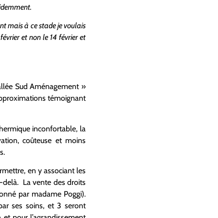
évidemment.
nt mais à ce stade je voulais
évrier et non le 14 février et
 Vallée Sud Aménagement »
 approximations témoignant
hermique inconfortable, la
vation, coûteuse et moins
s.
rmettre, en y associant les
u-delà. La vente des droits
tionné par madame Poggi).
r ses soins, et 3 seront
n et pour l’agrandissement