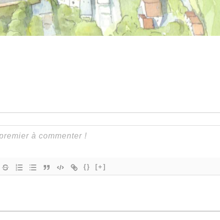
{}
[+]