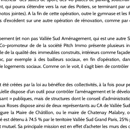
, qui pourra s’étendre vers la rue des Potiers, se terminant par u
tos jointes). A la fin de cette opération, outre le gymnase et les 
ions d’excédent sur une autre opération de rénovation, comme par
ement (et non pas Vallée Sud Aménagement, qui est une autre SPL
o-promoteur de de la société Pitch Immo présente plusieurs intér
ôle de la qualité des immeubles construits, intérieurs comme façade
, par exemple à des bailleurs sociaux, en fin d’opération, da
e logements sociaux. Comme on le voit, il s’agit bien de contrôler
 été créées par la loi au bénéfice des collectivités, à la fois pour 
u’elle dispose d’un outil pour contrôler l’aménagement et le dévelo
isant » publiques, mais de structures dont le conseil d’administratio
y aux Roses dispose ainsi de deux représentants au CA de Vallée S
igure la Maire de Châtillon, ou le maire de Chatenay Malabry, o
té est détenu à 74.5 % par le territoire Vallée Sud Grand Paris, 25% 
dit mutuel. Sa principale mission est en effet d’acheter les murs d