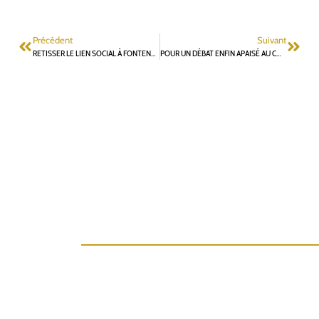
Précédent
Suivant
RETISSER LE LIEN SOCIAL À FONTENAY-AUX-ROSES
POUR UN DÉBAT ENFIN APAISÉ AU CONSEIL MUNICIPAL