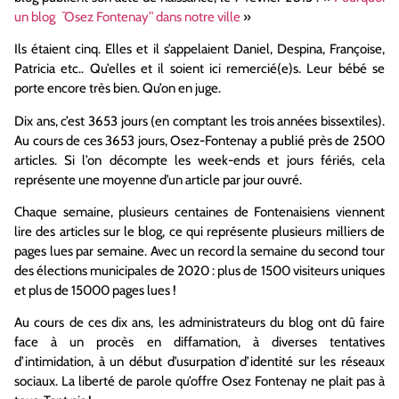
un blog ̏Osez Fontenayʺ dans notre ville
»
Ils étaient cinq. Elles et il s’appelaient Daniel, Despina, Françoise,
Patricia etc.. Qu’elles et il soient ici remercié(e)s. Leur bébé se
porte encore très bien. Qu’on en juge.
Dix ans, c’est 3653 jours (en comptant les trois années bissextiles).
Au cours de ces 3653 jours, Osez-Fontenay a publié près de 2500
articles. Si l’on décompte les week-ends et jours fériés, cela
représente une moyenne d’un article par jour ouvré.
Chaque semaine, plusieurs centaines de Fontenaisiens viennent
lire des articles sur le blog, ce qui représente plusieurs milliers de
pages lues par semaine. Avec un record la semaine du second tour
des élections municipales de 2020 : plus de 1500 visiteurs uniques
et plus de 15000 pages lues !
Au cours de ces dix ans, les administrateurs du blog ont dû faire
face à un procès en diffamation, à diverses tentatives
d’intimidation, à un début d’usurpation d’identité sur les réseaux
sociaux. La liberté de parole qu’offre Osez Fontenay ne plait pas à