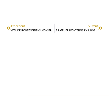
Précédent
Suivant
ATELIERS FONTENAISIENS : CONSTRUISONS ENSEMBLE LE PROJET MUNICIPAL 2026 !
LES ATELIERS FONTENAISIENS : NOS VALEURS, NOS PRIORITÉS ET NOTRE VISION POUR FONTENAY-AUX-ROSES