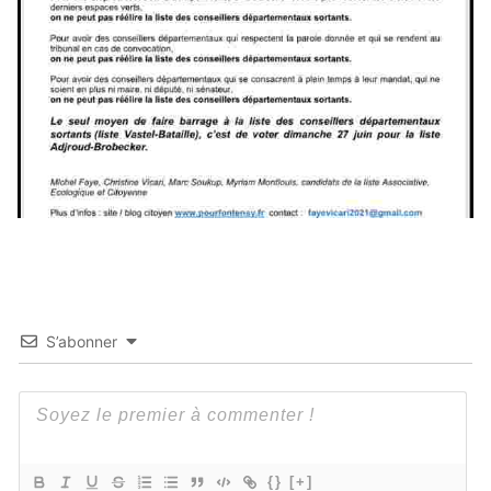
S’abonner
{}
[+]