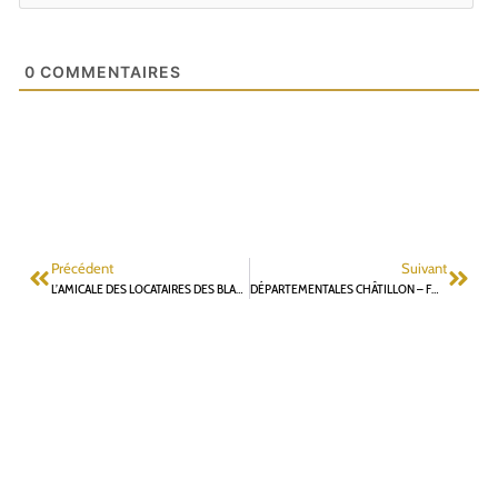
0
COMMENTAIRES
Précédent
Suivant
L’AMICALE DES LOCATAIRES DES BLAGIS SNOBÉE PAR L. VASTEL
DÉPARTEMENTALES CHÂTILLON – FONTENAY AUX ROSES : COMMUNIQUÉ D’ASTRID BROBECKER ET LOUNES ADJROUD