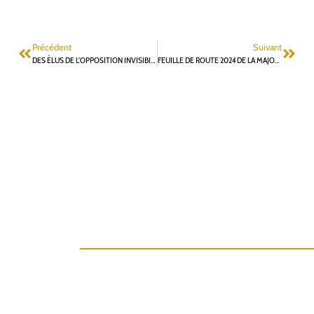
Précédent
Suivant
DES ÉLUS DE L’OPPOSITION INVISIBILISÉS : CE SONT LES FONTENAISIENS LES PRINCIPALES VICTIMES
FEUILLE DE ROUTE 2024 DE LA MAJORITÉ MUNICIPALE : « GALETTE TOUR » OU AMÉLIORATION DE LA GOUVERNANCE ?