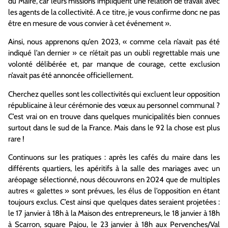
du Maire, car leurs missions impliquent une relation de travail avec
les agents de la collectivité. A ce titre, je vous confirme donc ne pas
être en mesure de vous convier à cet événement ».
Ainsi, nous apprenons qu’en 2023, « comme cela n’avait pas été
indiqué l’an dernier » ce n’était pas un oubli regrettable mais une
volonté délibérée et, par manque de courage, cette exclusion
n’avait pas été annoncée officiellement.
Cherchez quelles sont les collectivités qui excluent leur opposition
républicaine à leur cérémonie des vœux au personnel communal ?
C’est vrai on en trouve dans quelques municipalités bien connues
surtout dans le sud de la France. Mais dans le 92 la chose est plus
rare !
Continuons sur les pratiques : après les cafés du maire dans les
différents quartiers, les apéritifs à la salle des mariages avec un
aréopage sélectionné, nous découvrons en 2024 que de multiples
autres « galettes » sont prévues, les élus de l’opposition en étant
toujours exclus. C’est ainsi que quelques dates seraient projetées :
le 17 janvier à 18h à la Maison des entrepreneurs, le 18 janvier à 18h
à Scarron, square Pajou, le 23 janvier à 18h aux Pervenches/Val