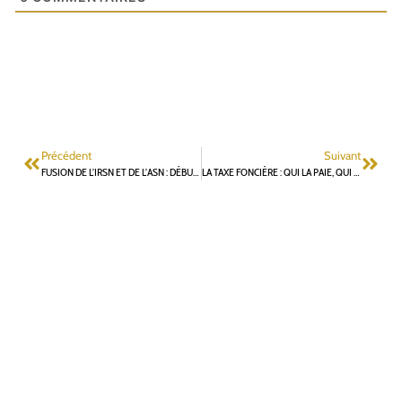
Précédent
Suivant
FUSION DE L’IRSN ET DE L’ASN : DÉBUT DES DÉBATS À L’ASSEMBLÉE NATIONALE LE 13 MARS
LA TAXE FONCIÈRE : QUI LA PAIE, QUI EST EXONÉRÉ, QUEL EST SON POIDS DANS NOTRE COMMUNE ET POURQUOI UNE TELLE HAUSSE MASSIVE EN 2023 ?