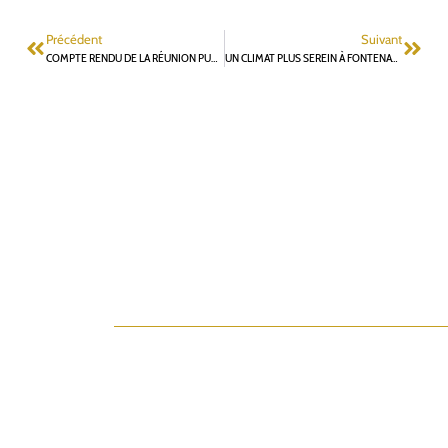
Précédent
Suivant
COMPTE RENDU DE LA RÉUNION PUBLIQUE « ANTENNE RELAIS ORANGE » DU 1ER DÉCEMBRE
UN CLIMAT PLUS SEREIN À FONTENAY-AUX-ROSES !