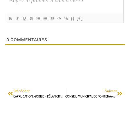
{}
[+]
0
COMMENTAIRES
Précédent
Suivant
L’APPLICATION MOBILE « L’ÉLAN CITOYEN » : UN LABORATOIRE DE DÉMOCRATIE PARTICIPATIVE PAR GILLES MERGY – ENTRETIEN AVEC AHMED MOULDAIA
CONSEIL MUNICIPAL DE FONTENAY-AUX-ROSES DU 6 NOVEMBRE 2025 : QUESTION SUR LA SITUATION FINANCIÈRE DE LA VILLE