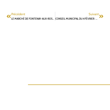
Précédent
Suivant
LE MARCHÉ DE FONTENAY-AUX-ROSES : UNE GESTION À REPRENDRE PAR LA COMMUNE
CONSEIL MUNICIPAL DU 4 FÉVRIER : MOTION POUR UN PLAN D’ACTIONS EN FAVEUR DE LA LUTTE CONTRE LES VIOLENCES INTRA FAMILIALES