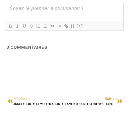
{}
[+]
0
COMMENTAIRES
Précédent
Suivant
ANNULATION DE LA MODIFICATION DU PLU DE CHÂTENAY-MALABRY : UN COUP D’ARRÊT À LA DESTRUCTION-DENSIFICATION DE LA CITÉ JARDIN
LA VÉRITÉ SUR LES CHIFFRES DU BUDGET DE FONTENAY-AUX-ROSES – 1ÈRE PARTIE