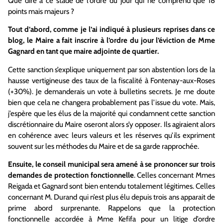
Que dire à ce stade de l’ordre du jour qui ne comprend que 18
points mais majeurs ?
Tout d’abord, comme je l’ai indiqué à plusieurs reprises dans ce
blog, le Maire a fait inscrire à l’ordre du jour l’éviction de Mme
Gagnard en tant que maire adjointe de quartier.
Cette sanction s’explique uniquement par son abstention lors de la
hausse vertigineuse des taux de la fiscalité à Fontenay-aux-Roses
(+30%). Je demanderais un vote à bulletins secrets. Je me doute
bien que cela ne changera probablement pas l’issue du vote. Mais,
j’espère que les élus de la majorité qui condamnent cette sanction
discrétionnaire du Maire oseront alors s’y opposer. Ils agiraient alors
en cohérence avec leurs valeurs et les réserves qu’ils expriment
souvent sur les méthodes du Maire et de sa garde rapprochée.
Ensuite, le conseil municipal sera amené à se prononcer sur trois
demandes de protection fonctionnelle
. Celles concernant Mmes
Reigada et Gagnard sont bien entendu totalement légitimes. Celles
concernant M. Durand qui n’est plus élu depuis trois ans apparait de
prime abord surprenante. Rappelons que la protection
fonctionnelle accordée à Mme Kefifa pour un litige d’ordre