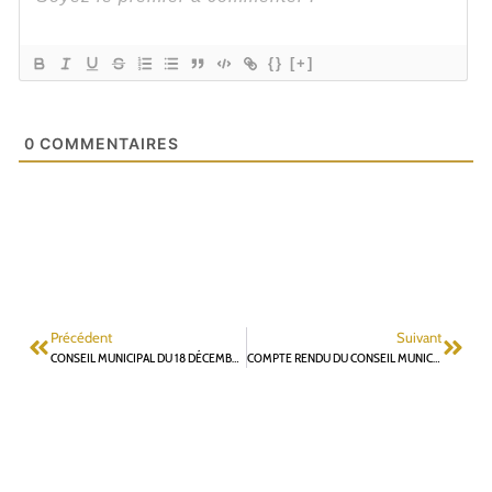
{}
[+]
0
COMMENTAIRES
Précédent
Suivant
CONSEIL MUNICIPAL DU 18 DÉCEMBRE : MOTION DE G. MERGY ET L. POGGI DEMANDANT LE REPORT DES VOTES SUR LES GARANTIES D’EMPRUNT À GEOSUD92
COMPTE RENDU DU CONSEIL MUNICIPAL DU 18 DÉCEMBRE 2025