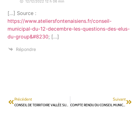
12/12/2022 12 h 06 min
[…] Source :
https://www.ateliersfontenaisiens.fr/conseil-
municipal-du-12-decembre-les-questions-des-elus-
du-group&#8230
; […]
Répondre
Précédent
Suivant
CONSEIL DE TERRITOIRE VALLÉE SUD GRAND PARIS : INTERVENTION DE GILLES MERGY LORS DU DÉBAT D’ORIENTATIONS BUDGÉTAIRES
COMPTE RENDU DU CONSEIL MUNICIPAL DU 12 DÉCEMBRE