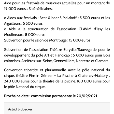
Aide pour les festivals de musiques actuelles pour un montant de
19 000 euros. : 3 bénéficiaires
:
o
Aides aux festivals :
Beat &
beer
à Malakoff : 5 500 euros
et les
Aiguilleurs : 5 500 euros
o
Aide à la structuration de
l’association CLAVIM d’Issy les
Moulineaux : 8 000 euros
Subvention pour le salon de
Montrouge : 15 000 euros
Subvention de l’association
Théâtre
Eurydice’Sauvegarde
pour le
développement du
pôle Art
et Handicap : 5 000 euros pour Bois
colombes, Asnières-sur-Seine, Gennevilliers, Nanterre et Clamart
Convention
tripartite
et pluria
nn
uelle avec le pôle national du
cirque
, théâtre Firmin Gémier – La Piscine
à
Chatenay-Malabry :
240 000 euros pour le théâtre de la piscine, 180 000 euros pour
le pôle National du cirque.
Prochaine date : commission
permanente
le
20
/09/2021
Astrid Brobecker