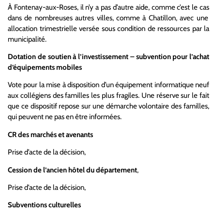
À Fontenay-aux-Roses, il n’y a pas d’autre aide, comme c’est
le cas
dans de nombreuses autres villes, comme
à
Chatillon, avec une
allocation trimestrielle versée sous condition de ressources par la
municipalité.
Dotation de soutien à l’investissement – subvention pour l’achat
d’équipements mobiles
Vote pour la mise à dispos
i
tion d’un équipement informatique neuf
aux collégiens des familles les plus fragiles. Une r
é
serve sur le fait
que ce disposit
i
f repose sur une démarche volo
n
taire des familles,
qui peuvent ne pas en être informées.
CR des marchés et avenants
Prise d’acte
de la décision,
Cession
de l’ancien
hôtel du d
é
partement
,
Prise
d’acte de la décision,
Sub
ventions
culturelles