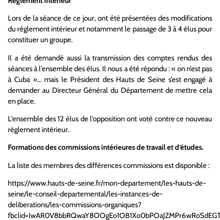
Règlement intérieur
Lors de la séance de ce jour, ont été présentées des modifications
du règlement intérieur et notamment
le passage de 3 à 4 élus pour
constituer un groupe
.
Il a été demandé aussi la transmission des
comptes rendus des
séances
à l’ensemble des élus. Il nous a été répondu : « on n’est pas
à Cuba »…
mais le Président des Hauts de Seine s’est engagé à
demander au Directeur Général du Département de mettre cela
en place.
L’ensemble des 12 élus de l’opposition ont voté contre ce nouveau
règlement
intérieur.
Formations des commissions intérieur
e
s de travail et d’études
.
La liste des membres des différences commissions est disponible :
https://www.hauts-de-seine.fr/mon-departement/les-hauts-de-
seine/le-conseil-departemental/les-instances-de-
deliberations/les-commissions-organiques?
fbclid=IwAR0V8bbRQwaY8OOgEo1OB1Xo0bPOaJZMPr6wRoSdEGTf