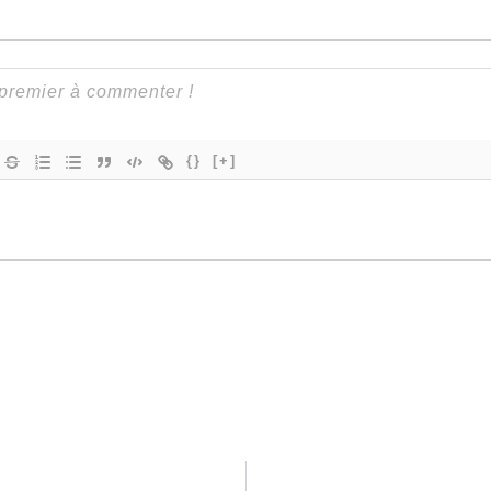
{}
[+]