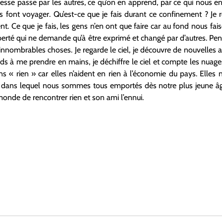
esse passe par les autres, ce qu’on en apprend, par ce qui nous ent
s font voyager. Qu’est-ce que je fais durant ce confinement ? Je
. Ce que je fais, les gens n’en ont que faire car au fond nous fai
iberté qui ne demande qu’à être exprimé et changé par d’autres. Pe
’innombrables choses. Je regarde le ciel, je découvre de nouvelles a
ds à me prendre en mains, je déchiffre le ciel et compte les nuages
ns « rien » car elles n’aident en rien à l’économie du pays. Elles
 dans lequel nous sommes tous emportés dès notre plus jeune âge.
 monde de rencontrer rien et son ami l’ennui.