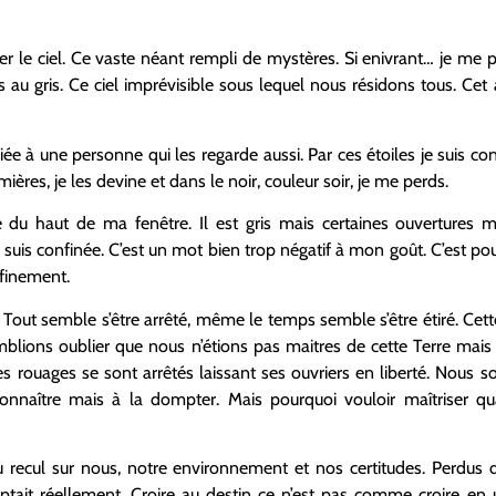
rder le ciel. Ce vaste néant rempli de mystères. Si enivrant… je me p
s au gris. Ce ciel imprévisible sous lequel nous résidons tous. Cet 
s liée à une personne qui les regarde aussi. Par ces étoiles je suis 
mières, je les devine et dans le noir, couleur soir, je me perds.
de du haut de ma fenêtre. Il est gris mais certaines ouvertures me
 suis confinée. C’est un mot bien trop négatif à mon goût. C’est pour
finement.
! Tout semble s’être arrêté, même le temps semble s’être étiré. Ce
blions oublier que nous n’étions pas maitres de cette Terre mais
rouages se sont arrêtés laissant ses ouvriers en liberté. Nous s
onnaître mais à la dompter. Mais pourquoi vouloir maîtriser 
u recul sur nous, notre environnement et nos certitudes. Perdus 
tait réellement. Croire au destin ce n’est pas comme croire en u