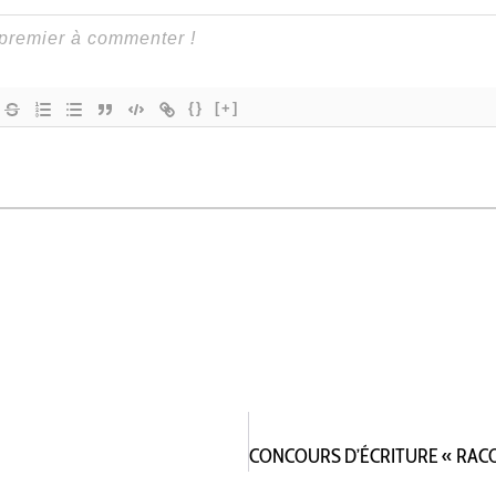
{}
[+]