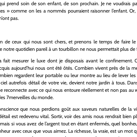
i prend soin de son enfant, de son prochain. Je ne voudrais pas
ltes » comme on les a nommés pourraient raisonner l’enfant. Or, 
n’ont pas.
 de ceux qui nous sont chers, et prenons le temps de faire le 
 notre quotidien pareil à un tourbillon ne nous permettait plus de f
m’a fait mesurer le luxe dont je disposais avant le confinement.
cquis aujourd’hui nous ont été ôtés. Combien vivent près de la mer
ien regardent leur portable ou leur montre au lieu de lever les 
iel autrefois détail de votre vie, devient notre jardin à tous. Da
e reconnecte avec ce qui nous entoure réellement et non pas au 
 des 7merveilles du monde.
nscience que nous perdions goût aux saveurs naturelles de la vie,
 détail est redevenu vital. Sortir, voir des amis nous rendrait bien
si mais si vous avez de l’argent tout en étant enfermés, quel bonh
eur avec ceux que vous aimez. La richesse, la vraie, est un mot qu