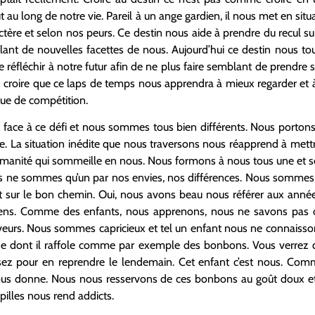
 au long de notre vie. Pareil à un ange gardien, il nous met en sit
ctère et selon nos peurs. Ce destin nous aide à prendre du recul s
lant de nouvelles facettes de nous. Aujourd’hui ce destin nous t
réfléchir à notre futur afin de ne plus faire semblant de prendre s
eux croire que ce laps de temps nous apprendra à mieux regarder e
que de compétition.
ace à ce défi et nous sommes tous bien différents. Nous portons 
. La situation inédite que nous traversons nous réapprend à mettr
humanité qui sommeille en nous. Nous formons à nous tous une et se
s ne sommes qu’un par nos envies, nos différences. Nous sommes 
t sur le bon chemin. Oui, nous avons beau nous référer aux anné
ens. Comme des enfants, nous apprenons, nous ne savons pas 
urs. Nous sommes capricieux et tel un enfant nous ne connaisson
se dont il raffole comme par exemple des bonbons. Vous verrez 
 assez pour en reprendre le lendemain. Cet enfant c’est nous. Co
 nous donne. Nous nous resservons de ces bonbons au goût doux e
apilles nous rend addicts.