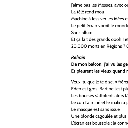
J’aime pas les Messes, avec o
La télé rend mou
Machine à lessiver les idées e
Le petit écran vomit le mond
Sans allure
Et ça fait des grands oooh ! 
20.000 morts en Régions ? O
Refrain
De mon balcon, j’ai vu les g
Et pleurent les vieux quand r
Veux-tu que je te dise, « frére
Eden est gros, Bart ne l’est pl
Les bourses s’affolent, alors là
Le con t’a miné et le malin a
Le masque est sans issue
Une blonde cagoulée et plus
L’écran est boussole ; la conn