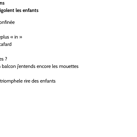
ens
igolent les enfants
onfinée
plus « in »
cafard
es ?
n balcon j’entends encore les mouettes
 triomphele rire des enfants