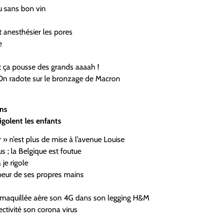
u sans bon vin
t anesthésier les pores
e
et ça pousse des grands aaaah !
n radote sur le bronzage de Macron
ens
igolent les enfants
r » n’est plus de mise à l’avenue Louise
us ; la Belgique est foutue
 je rigole
 peur de ses propres mains
 maquillée aère son 4G dans son legging H&M
ectivité son corona virus