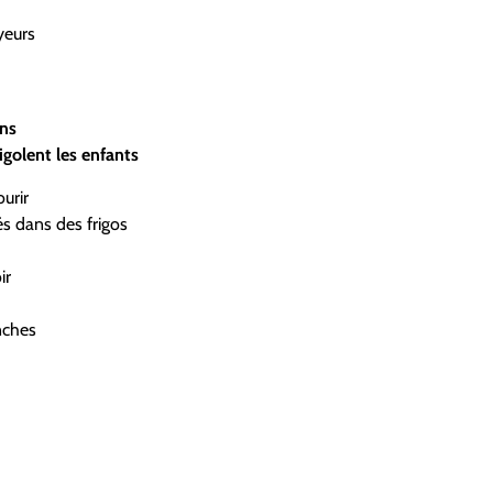
yeurs
ens
igolent les enfants
urir
s dans des frigos
ir
nches