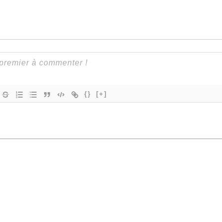
{}
[+]