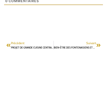
0
COMMENTAIRES
Précédent
Suivant
PROJET DE GRANDE CUISINE CENTRALE MUTUALISTE : UNE DÉROUTE MUNICIPALE QUI POSE QUESTIONS SUR LES COMPÉTENCES DES SPL…
BIEN-ÊTRE DES FONTENAISIENS ET BONNE UTILISATION DE L’ARGENT PUBLIC : LES DEUX BOUSSOLES DE L’OPPOSITION