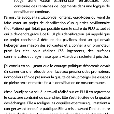
rouge, d’une valeur patrimoniale remarquable, pour
construire des centaines de logements dans une logique de
densification continue.
J’ai ensuite évoqué la situation de Fontenay-aux-Roses qui vient de
faire voter un projet de densification d’un quartier pavillonnaire
(Îlot Potiers) qui n’était pas possible dans le cadre du PLU actuel et
qui le deviendra grâce à ce PLUI plus densificateur. J’ai rappelé que
ce projet consistait à détruire des pavillons dont un qui devait
héberger une maison des solidarités et à confier à un promoteur
privé les clés pour réaliser 178 logements, des surfaces
commerciales et un gymnase que la ville devra racheter à prix d’or.
J’ai conclu en soulignant que le courage politique désormais devait
s’incarner dans le refus de plier face aux pressions des promoteurs
immobiliers afin de préserver la qualité de vie, protéger les espaces
de pleine terre et mettre fin à la densification de nos communes.
Mme Boudjenah a salué le travail réalisé sur ce PLUI en regrettant
le caractère contraint du calendrier. Elle s’est félicitée de la qualité
des échanges. Elle a souligné les coquilles et erreurs qui restaient à
corriger avant l’enquête publique. Elle a mis en avant l’architecture