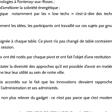
hnologies à Fontenay-aux-Roses ;
’améliorer la sobriété énergétique ;
gique notamment par les « low techs » c’est-à-dire des techni
ement les idées, les participants ont travaillé sur ces sujets par g
ignée à chaque table. Ce pivot n’a pas changé de table contrair
 session.
eux ont été notés par chaque pivot et ont fait l’objet d’une restitution
tater la diversité des approches qu’il est possible d’avoir en mati
e leur leur utilité au sein de notre ville.
ois accordés sur le fait que les innovations devaient rapproch
’administration et ses administrés.
 non plus relever du gadget : ce n’est pas parce que c’est moder