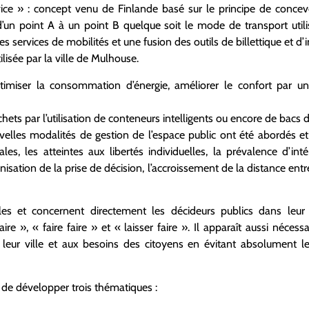
ice » : concept venu de Finlande basé sur le principe de conce
d’un point A à un point B quelque soit le mode de transport utili
es services de mobilités et une fusion des outils de billettique et 
ilisée par la ville de Mulhouse.
ptimiser la consommation d’énergie, améliorer le confort par un
chets par l’utilisation de conteneurs intelligents ou encore de bacs
uvelles modalités de gestion de l’espace public ont été abordés 
riales, les atteintes aux libertés individuelles, la prévalence d’i
sation de la prise de décision, l’accroissement de la distance entre
ples et concernent directement les décideurs publics dans leu
re », « faire faire » et « laisser faire ». Il apparaît aussi nécess
 leur ville et aux besoins des citoyens en évitant absolument l
 de développer trois thématiques :