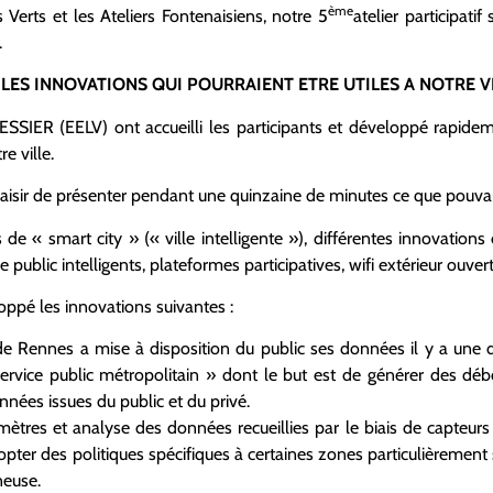
ème
Verts et les Ateliers Fontenaisiens, notre 5
atelier participati
.
 LES INNOVATIONS QUI POURRAIENT ETRE UTILES A NOTRE VI
SIER (EELV) ont accueilli les participants et développé rapidem
e ville.
aisir de présenter pendant une quinzaine de minutes ce que pouvait
e « smart city » (« ville intelligente »), différentes innovations
public intelligents, plateformes participatives, wifi extérieur ouvert 
ppé les innovations suivantes :
e Rennes a mise à disposition du public ses données il y a une d
 service public métropolitain » dont le but est de générer des dé
nées issues du public et du privé.
ètres et analyse des données recueillies par le biais de capteurs 
opter des politiques spécifiques à certaines zones particulièrement
neuse.