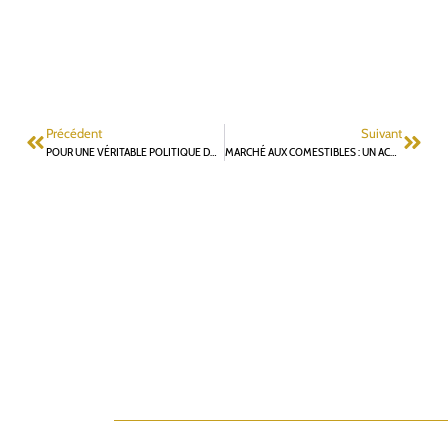
Précédent
Suivant
POUR UNE VÉRITABLE POLITIQUE DU SPORT À FONTENAY-AUX-ROSES
MARCHÉ AUX COMESTIBLES : UN ACCOMPAGNEMENT INSUFFISANT DE LA MUNICIPALITÉ ET DU CONCESSIONNAIRE