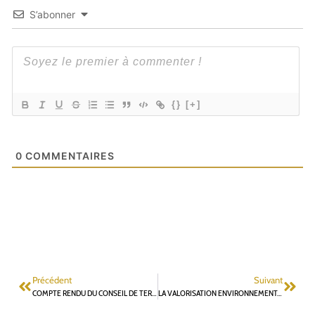
S’abonner
{}
[+]
0
COMMENTAIRES
Précédent
Suivant
COMPTE RENDU DU CONSEIL DE TERRITOIRE VALLÉE SUD GRAND PARIS DU 8 NOVEMBRE
LA VALORISATION ENVIRONNEMENTALE DES FONCIERS COMME LEVIER POUR STOPPER LA POLITIQUE D’HYPERDENSIFICATION