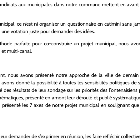
 candidats aux municipales dans notre commune mettent en avant l
icipal, ce n’est ni organiser un questionnaire en catimini sans jama
té une votation juste pour demander des idées.
thode parfaite pour co-construire un projet municipal, nous avo
 et multi-canal.
t, nous avons présenté notre approche de la ville de demain 
ons donné la possibilité à toutes les sensibilités politiques de s
té des résultats de leur sondage sur les priorités des Fontenaisiens 
thématiques, présenté en amont leur déroulé et publié systémati
 présenté les 7 axes de notre projet municipal en soulignant que l
s, leur demander de s’exprimer en réunion, les faire réfléchir collec