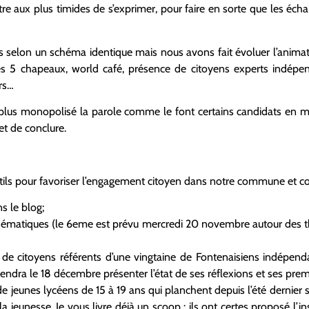
e aux plus timides de s’exprimer, pour faire en sorte que les écha
és selon un schéma identique mais nous avons fait évoluer l’animat
es 5 chapeaux, world café, présence de citoyens experts indépen
ers…
on plus monopolisé la parole comme le font certains candidats en 
et de conclure.
ils pour favoriser l’engagement citoyen dans notre commune et co-
s le blog;
 thématiques (le 6eme est prévu mercredi 20 novembre autour des 
de citoyens référents d’une vingtaine de Fontenaisiens indépendan
viendra le 18 décembre présenter l’état de ses réflexions et ses prem
 jeunes lycéens de 15 à 19 ans qui planchent depuis l’été dernier sur
a jeunesse. Je vous livre déjà un scoop : ils ont certes proposé l’i