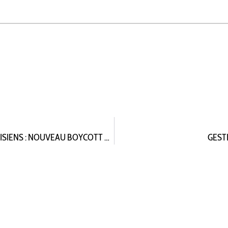
CÉRÉMONIE D’ACCUEIL DES NOUVEAUX FONTENAISIENS : NOUVEAU BOYCOTT DES ÉLUS DE L’OPPOSITION
GEST