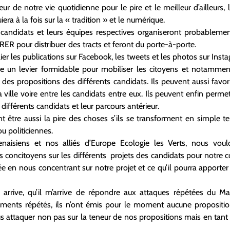
ur de notre vie quotidienne pour le pire et le meilleur d’ailleurs
a à la fois sur la « tradition » et le numérique.
s candidats et leurs équipes respectives organiseront probableme
ER pour distribuer des tracts et feront du porte-à-porte.
ier les publications sur Facebook, les tweets et les photos sur Ins
e un levier formidable pour mobiliser les citoyens et notammen
 des propositions des différents candidats. Ils peuvent aussi favor
a ville voire entre les candidats entre eux. Ils peuvent enfin perme
fférents candidats et leur parcours antérieur.
t être aussi la pire des choses s’ils se transforment en simple 
 politiciennes.
tenaisiens et nos alliés d’Europe Ecologie les Verts, nous vo
os concitoyens sur les différents projets des candidats pour notr
ée en nous concentrant sur notre projet et ce qu’il pourra apporte
s arrive, qu’il m’arrive de répondre aux attaques répétées du M
ements répétés, ils n’ont émis pour le moment aucune propositio
s attaquer non pas sur la teneur de nos propositions mais en tant 