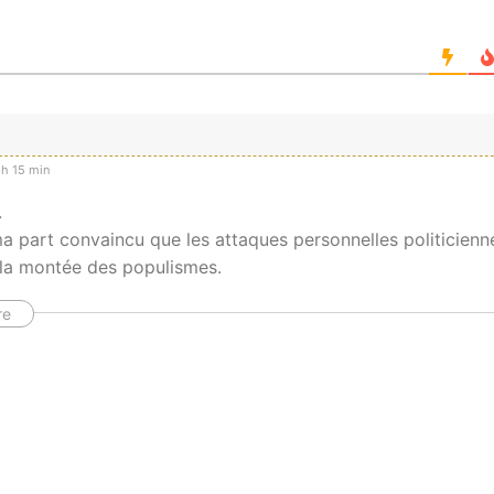
d
h 15 min
.
a part convaincu que les attaques personnelles politicienn
 la montée des populismes.
re