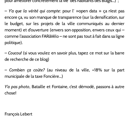
pour améliorer concrètement la vie des habitants des Blagis…) ;
–
Y’a que la vérité qui compte
: pour l' »open data » ça n’est pas
encore ça, vu son manque de transparence (sur la densification, sur
le budget, sur les projets de la ville communiqués au dernier
moment) et d’ouverture (envers son opposition, envers ceux qui –
comme l’association FARàVélo – ne sont pas tout à fait dans sa ligne
politique).
–
Coucou!
(si vous voulez en savoir plus, tapez ce mot sur la barre
de recherche de ce blog)
–
Combien ça coûte?
(au niveau de la ville, +18% sur la part
municipale de la taxe Foncière…)
Y’a pas photo
, Bataille et Fontaine, c’est démodé, passons à autre
chose!
François Lebert