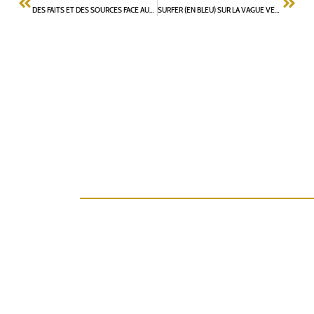
DES FAITS ET DES SOURCES FACE AUX CONTRE-VÉRITÉS DE LAURENT VASTEL
SURFER (EN BLEU) SUR LA VAGUE VERTE À FONTENAY