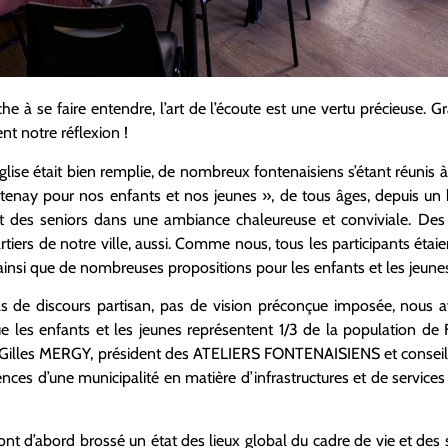
à se faire entendre, l’art de l’écoute est une vertu précieuse. G
nt notre réflexion !
’église était bien remplie, de nombreux fontenaisiens s’étant réunis à
Fontenay pour nos enfants et nos jeunes », de tous âges, depuis un
et des seniors dans une ambiance chaleureuse et conviviale. Des 
rtiers de notre ville, aussi. Comme nous, tous les participants étai
ainsi que de nombreuses propositions pour les enfants et les jeunes 
 pas de discours partisan, pas de vision préconçue imposée, nous
 les enfants et les jeunes représentent 1/3 de la population de 
 Gilles MERGY, président des ATELIERS FONTENAISIENS et conseille
nces d’une municipalité en matière d’infrastructures et de service
 ont d’abord brossé un état des lieux global du cadre de vie et des s