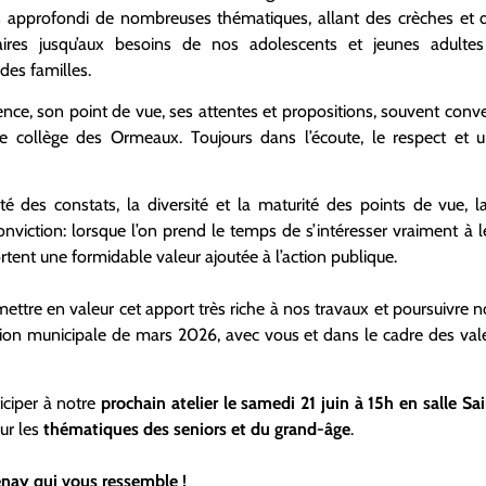
is approfondi de nombreuses thématiques, allant des crèches e
olaires jusqu’aux besoins de nos adolescents et jeunes adulte
 des familles.
nce, son point de vue, ses attentes et propositions, souvent conve
collège des Ormeaux. Toujours dans l’écoute, le respect et un
é des constats, la diversité et la maturité des points de vue, l
nviction: lorsque l’on prend le temps de s’intéresser vraiment à le
rtent une formidable valeur ajoutée à l’action publique.
mettre en valeur cet apport très riche à nos travaux et poursuivre
ction municipale de mars 2026, avec vous et dans le cadre des v
iciper à notre
prochain atelier le samedi 21 juin à 15h en salle S
sur les
thématiques des seniors et du grand-âge
.
nay qui vous ressemble !