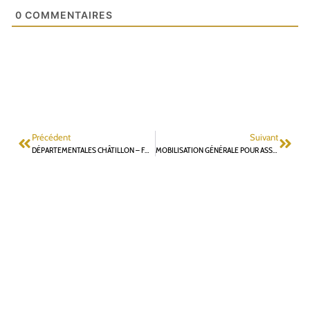
0
COMMENTAIRES
Précédent
Suivant
DÉPARTEMENTALES CHÂTILLON – FONTENAY AUX ROSES : COMMUNIQUÉ D’ASTRID BROBECKER ET LOUNES ADJROUD
MOBILISATION GÉNÉRALE POUR ASSURER LA VICTOIRE DE MME BROBECKER ET M. ADJROUD